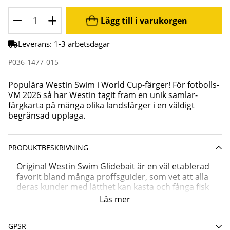
Lägg till i varukorgen
Leverans:
1-3 arbetsdagar
P036-1477-015
Populära Westin Swim i World Cup-färger! För fotbolls-
VM 2026 så har Westin tagit fram en unik samlar-
färgkarta på många olika landsfärger i en väldigt
begränsad upplaga.
PRODUKTBESKRIVNING
Original Westin Swim Glidebait är en väl etablerad
favorit bland många proffsguider, som vet att alla
deras kunder med lätthet kan kasta och fånga fisk
på betet, så enkelt är det! Swim är ett mångsidigt
Läs mer
bete som kan fiskas med ett flertal olika tekniker
som ”pull and wind”, vanlig rak invevning, snabbt
GPSR
eller långsamt, eller försiktigt jerkas hem med