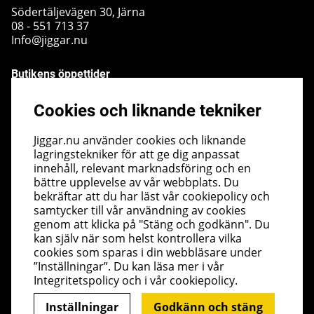
Södertäljevägen 30, Järna
08 - 551 713 37
Info@jiggar.nu
Butikens öppettider
Måndag - Fredag kl 10.00 - 18.00
Cookies och liknande tekniker
Lördag - kl 10.00 - 14.00
Söndag - kl 10.00 - 14.00
Jiggar.nu använder cookies och liknande
lagringstekniker för att ge dig anpassat
Nyhetsbrev
innehåll, relevant marknadsföring och en
bättre upplevelse av vår webbplats. Du
I vårt nyhetsbrev får du ta del av nyheter och
bekräftar att du har läst vår cookiepolicy och
erbjudanden före alla andra. Registrera dig här nedan.
samtycker till vår användning av cookies
Skicka
genom att klicka på "Stäng och godkänn". Du
kan själv när som helst kontrollera vilka
cookies som sparas i din webbläsare under
”Inställningar”. Du kan läsa mer i vår
Integritetspolicy
och i vår
cookiepolicy
.
Inställningar
Godkänn och stäng