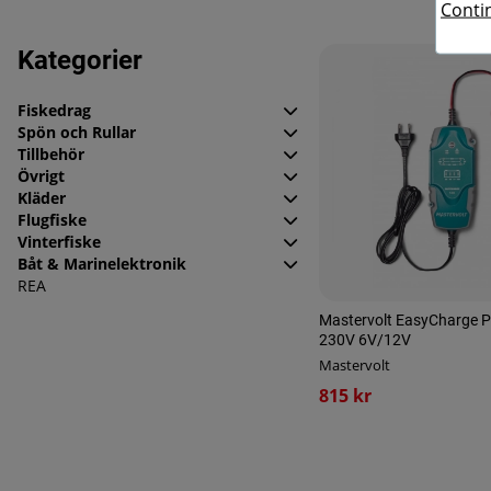
Contin
Produkter
Kategorier
Fiskedrag
Spön och Rullar
Tillbehör
Övrigt
Kläder
Flugfiske
Vinterfiske
Båt & Marinelektronik
REA
Mastervolt EasyCharge P
230V 6V/12V
Mastervolt
815 kr