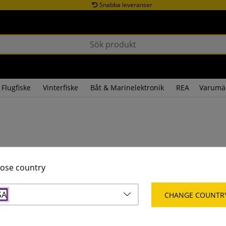
Snabba leveranser
Flugfiske
Vinterfiske
Båt & Marinelektronik
REA
Varumä
ose country
SA
CHANGE COUNTR