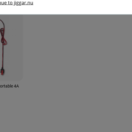
ue to jiggar.nu
ortable 4A