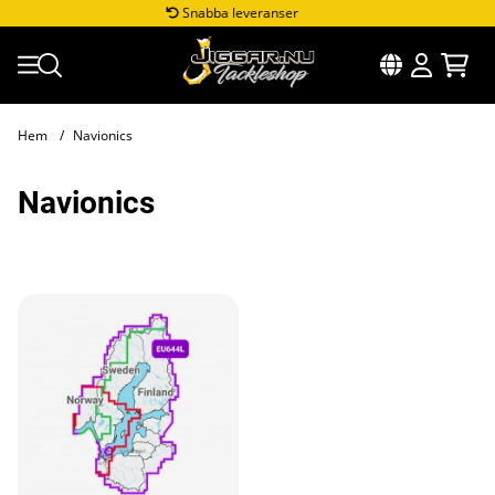
Snabba leveranser
Hem
Navionics
Navionics
Produkter