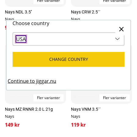
Fler varianter
Fler varianter
Nays NDL 3.5''
Nays CRW 2.5´´
Nays
Nays
Choose country
99 kr
99 kr
USA
CHANGE COUNTRY
Continue to jiggar.nu
Fler varianter
Fler varianter
Nays MZ RNNR 2.0 L 21g
Nays VNM 3.5´´
Nays
Nays
149 kr
119 kr