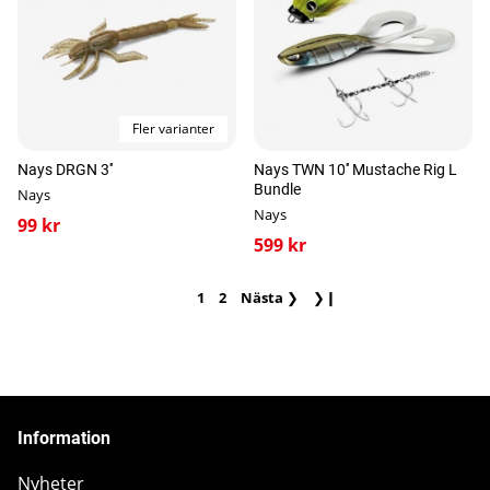
Fler varianter
Nays DRGN 3''
Nays TWN 10'' Mustache Rig L
Bundle
Nays
Nays
99 kr
599 kr
1
2
Nästa
❯
❯❙
Information
Nyheter