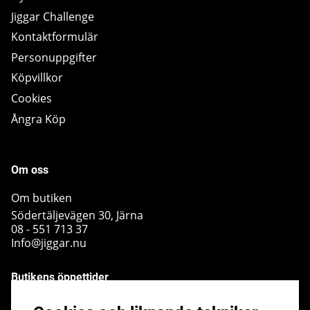
Jiggar Challenge
Kontaktformulär
Personuppgifter
Köpvillkor
Cookies
Ångra Köp
Om oss
Om butiken
Södertäljevägen 30, Järna
08 - 551 713 37
Info@jiggar.nu
Butikens öppettider
Måndag - Fredag kl 10.00 - 18.00