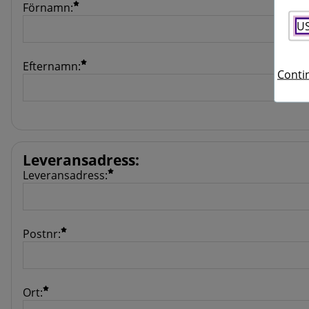
Förnamn:
U
Efternamn:
Contin
Leveransadress
:
Leveransadress:
Postnr:
Ort: