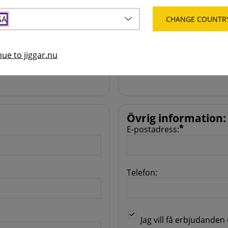
Lösenord:
SA
CHANGE COUNTR
Repetera lösenordet:
ue to jiggar.nu
Övrig information
:
E-postadress:
Telefon:
Jag vill få erbjudanden oc
Jag vill få erbjudanden