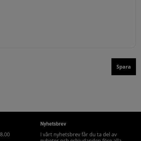
Spara
Nyhetsbrev
18.00
I vårt nyhetsbrev får du ta del av
nyheter och erbjudanden före alla