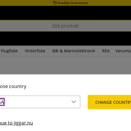
Snabba leveranser
Flugfiske
Vinterfiske
Båt & Marinelektronik
REA
Varumä
ose country
SA
CHANGE COUNTR
ue to jiggar.nu