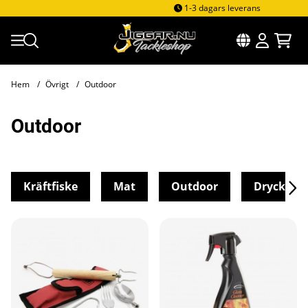
1-3 dagars leverans
Hem
Övrigt
Outdoor
Outdoor
Kräftfiske
Mat
Outdoor
Drycker
Produkter