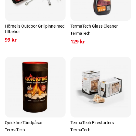
Hörnells Outdoor Grillpinne med
TermaTech Glass Cleaner
tillbehör
TermaTech
99 kr
129 kr
Quickfire Tändpåsar
TermaTech Firestarters
TermaTech
TermaTech