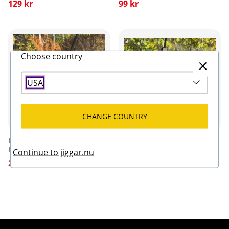
129 kr
99 kr
Choose country
USA
CHANGE COUNTRY
Hörnells Outdoor Smörgåsjärn
Hörnells Outdoor Grilljärn H2
H1
Continue to jiggar.nu
349 kr
299 kr