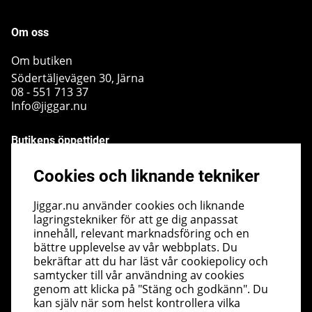
Om oss
Om butiken
Södertäljevägen 30, Järna
08 - 551 713 37
Info@jiggar.nu
Butikens öppettider
Måndag - Fredag kl 10.00 - 18.00
Cookies och liknande tekniker
Lördag - kl 10.00 - 14.00
Söndag - kl 10.00 - 14.00
Jiggar.nu använder cookies och liknande
lagringstekniker för att ge dig anpassat
Nyhetsbrev
innehåll, relevant marknadsföring och en
bättre upplevelse av vår webbplats. Du
I vårt nyhetsbrev får du ta del av nyheter och
bekräftar att du har läst vår cookiepolicy och
erbjudanden före alla andra. Registrera dig här nedan.
samtycker till vår användning av cookies
Skicka
genom att klicka på "Stäng och godkänn". Du
kan själv när som helst kontrollera vilka