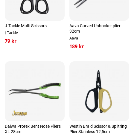
J-Tackle Multi Scissors
Aava Curved Unhooker plier
32cm
J-Tackle
Aava
79 kr
189 kr
Daiwa Prorex Bent Nose Pliers
Westin Braid Scissor & Splitring
XL 28cm
Plier Stainless 12,5cm