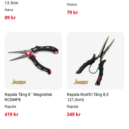
13.5cm
Vision
Aava
79 kr
89 kr
Rapala Tång 8´´ Magnetisk
Rapala Rostfri Tång 8,5
RCDMP8
´(21,5cm)
Rapala
Rapala
419 kr
349 kr