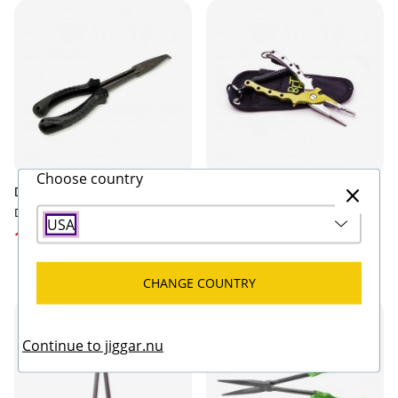
Choose country
Darts Predator Plier
BFT Predator Multi-Tool - with
pouch
Darts
USA
BFT
169 kr
399 kr
CHANGE COUNTRY
Continue to jiggar.nu