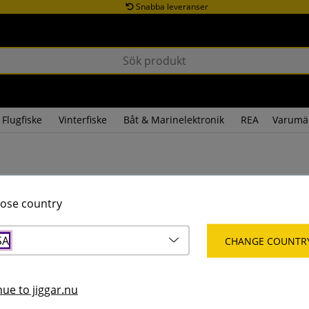
Snabba leveranser
Flugfiske
Vinterfiske
Båt & Marinelektronik
REA
Varumä
ose country
SA
CHANGE COUNTR
ue to jiggar.nu