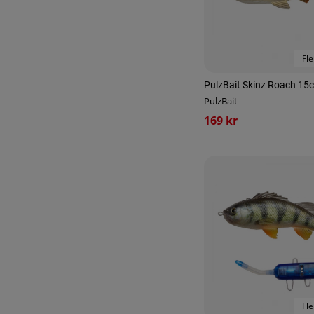
Fle
PulzBait Skinz Roach 15
PulzBait
169 kr
Fle