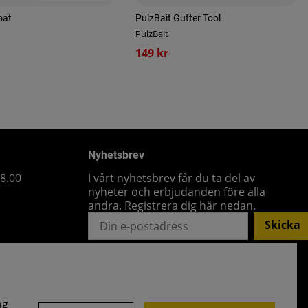
oat
PulzBait Gutter Tool
PulzBait
149 kr
Nyhetsbrev
18.00
I vårt nyhetsbrev får du ta del av
nyheter och erbjudanden före alla
andra. Registrera dig här nedan.
Skicka
ng