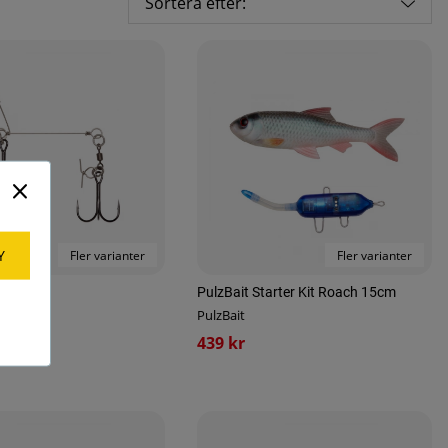
Sortera efter:
Y
Fler varianter
Fler varianter
igz 15cm
PulzBait Starter Kit Roach 15cm
PulzBait
439 kr