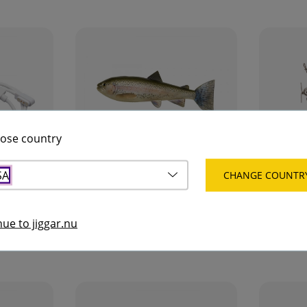
ose country
SA
CHANGE COUNTR
Fler varianter
able +
PulzBait Starter Kit Trout 15cm
PulzBait R
PulzBait
PulzBait
ue to jiggar.nu
439 kr
fr. 109 kr