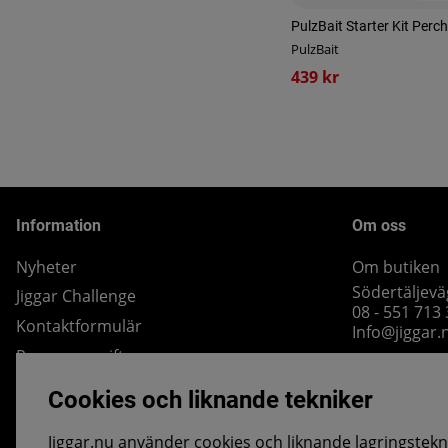
PulzBait Starter Kit Per
PulzBait
439 kr
Information
Om oss
Nyheter
Om butiken
Södertäljevä
Jiggar Challenge
08 - 551 713
Kontaktformulär
Info@jiggar.
Personuppgifter
Köpvillkor
Cookies och liknande tekniker
Cookies
Jiggar.nu använder cookies och liknande lagringstekni
Ångra Köp