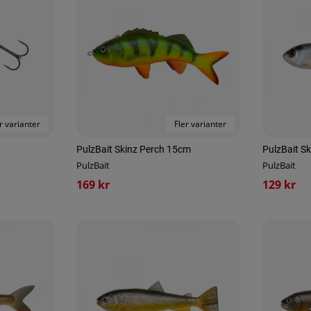
r varianter
Fler varianter
PulzBait Skinz Perch 15cm
PulzBait S
PulzBait
PulzBait
169 kr
129 kr