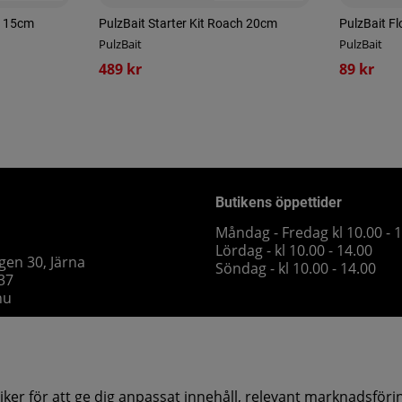
ch 15cm
PulzBait Starter Kit Roach 20cm
PulzBait Fl
PulzBait
PulzBait
489 kr
89 kr
Butikens öppettider
Måndag - Fredag kl 10.00 - 
Lördag - kl 10.00 - 14.00
gen 30, Järna
Söndag - kl 10.00 - 14.00
 37
nu
ker för att ge dig anpassat innehåll, relevant marknadsföri