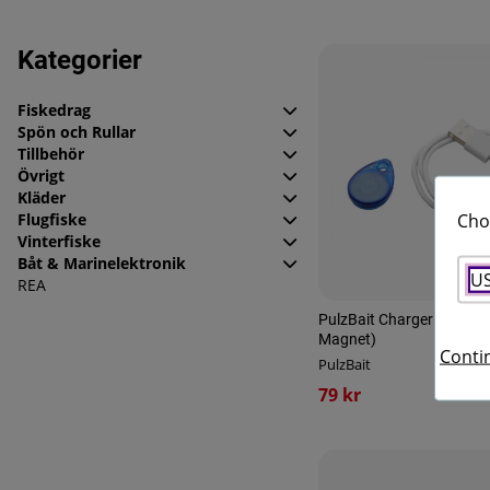
Produkter
Kategorier
Fiskedrag
Spön och Rullar
Tillbehör
Övrigt
Kläder
Cho
Flugfiske
Vinterfiske
Båt & Marinelektronik
U
REA
PulzBait Charger Pack (C
Magnet)
Contin
PulzBait
79 kr