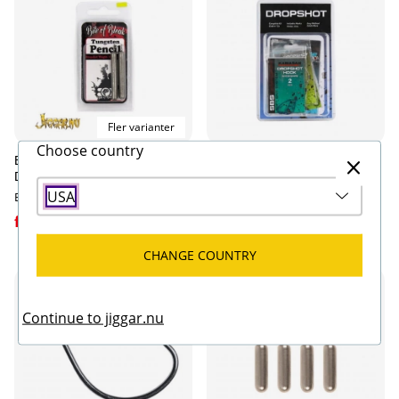
Fler varianter
Choose country
Bite of Bleak Tungsten Skinny
Darts Drop Shot Kit
Dropshot Weight
Darts
USA
Bite of Bleak
179 kr
fr. 109 kr
CHANGE COUNTRY
Continue to jiggar.nu