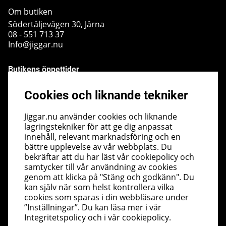
Om butiken
Södertäljevägen 30, Järna
08 - 551 713 37
Info@jiggar.nu
Butikens öppettider
Måndag - Fredag kl 10.00 - 18.00
Cookies och liknande tekniker
Lördag - kl 10.00 - 14.00
Söndag - kl 10.00 - 14.00
Jiggar.nu använder cookies och liknande
lagringstekniker för att ge dig anpassat
Nyhetsbrev
innehåll, relevant marknadsföring och en
bättre upplevelse av vår webbplats. Du
I vårt nyhetsbrev får du ta del av nyheter och
bekräftar att du har läst vår cookiepolicy och
erbjudanden före alla andra. Registrera dig här nedan.
samtycker till vår användning av cookies
Skicka
genom att klicka på "Stäng och godkänn". Du
kan själv när som helst kontrollera vilka
cookies som sparas i din webbläsare under
”Inställningar”. Du kan läsa mer i vår
Integritetspolicy
och i vår
cookiepolicy
.