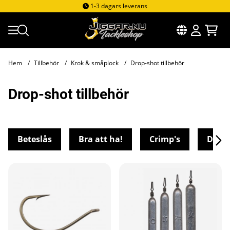
1-3 dagars leverans
Hem
Tillbehör
Krok & småplock
Drop-shot tillbehör
Drop-shot tillbehör
Beteslås
Bra att ha!
Crimp's
Drop-
Produkter