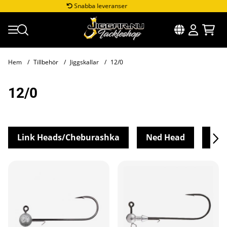
Snabba leveranser
Hem
Tillbehör
Jiggskallar
12/0
12/0
Link Heads/Cheburashka
Ned Head
Off
Produkter