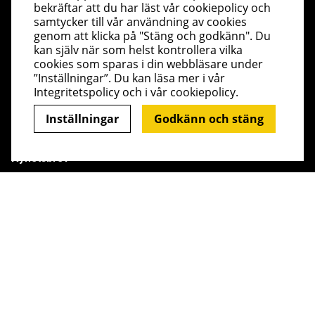
bekräftar att du har läst vår cookiepolicy och
Södertäljevägen 30, Järna
samtycker till vår användning av cookies
08 - 551 713 37
genom att klicka på "Stäng och godkänn". Du
Info@jiggar.nu
kan själv när som helst kontrollera vilka
cookies som sparas i din webbläsare under
Butikens öppettider
”Inställningar”. Du kan läsa mer i vår
Integritetspolicy
och i vår
cookiepolicy
.
Måndag - Fredag kl 10.00 - 18.00
Lördag - kl 10.00 - 14.00
Inställningar
Godkänn och stäng
Söndag - kl 10.00 - 14.00
Sortera
Filtrera
Nyhetsbrev
I vårt nyhetsbrev får du ta del av nyheter och
FILTRERA EFTER:
SORTERA EFTER:
erbjudanden före alla andra. Registrera dig här nedan.
Skicka
Pris
Sortera efter:
Varumärke
Visa resultat