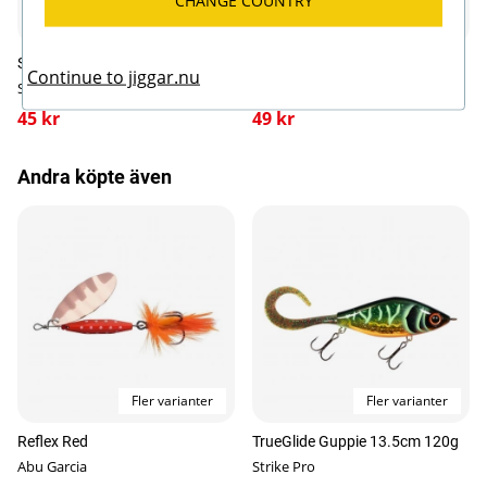
CHANGE COUNTRY
Fler varianter
Fler varianter
Svartzonker McTail Svansar
Svartzonker Tail Svansar
Continue to jiggar.nu
Svartzonker
Svartzonker
45 kr
49 kr
Andra köpte även
Fler varianter
Fler varianter
Reflex Red
TrueGlide Guppie 13.5cm 120g
Abu Garcia
Strike Pro