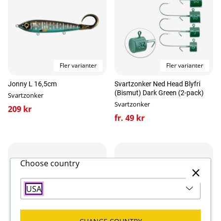
Ett smidigt tillbehör för dig som gärna modifierar
dina favoritbeten och vill skapa en extra dimension
med ljud utan att ändra gången nämnvärt.
Egenskaper:
Fler varianter
Fler varianter
Material: pyrexglas
Kulor: 2x stålkulor
Jonny L 16,5cm
Svartzonker Ned Head Blyfri
Klart ljud, ljust rassel
(Bismut) Dark Green (2-pack)
Svartzonker
Reagerar på mycket små rörelser
Svartzonker
209 kr
Monteras i eller på beten
fr. 49 kr
Choose country
USA