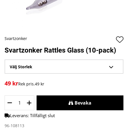
Svartzonker
Svartzonker Rattles Glass (10-pack)
Välj
Storlek
49
kr
Rek pris.
49 kr
Bevaka
Leverans:
Tillfälligt slut
96-108113