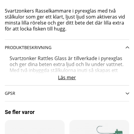
Svartzonkers Rasselkammare i pyrexglas med två
stålkulor som ger ett klart, ljust ljud som aktiveras vid
minsta lilla rörelse och ger ditt bete det där lilla extra
för att locka fisken till hugg.
PRODUKTBESKRIVNING
Svartzonker Rattles Glass är tillverkade i pyrexglas
och ger dina beten extra ljud och liv under vattnet.
Med två inbyggda stålkulorna inuti så skapas ett
klart, ljust rassel som triggar nyfikenhet och
Läs mer
huggreflexer hos predatorerna till och med vid
långsam invevning eller vevstopp.
GPSR
Rasselkammaren aktiveras av den minsta rörelse,
vilket gör den effektiv både vid traditionellt
Se fler varor
spinnfiske, jiggfiske och olika rigs. Montera den i
eller på ditt bete för att öka uppmärksamheten
runt betet, särskilt i grumligt vatten eller när fisken
står utspridd.