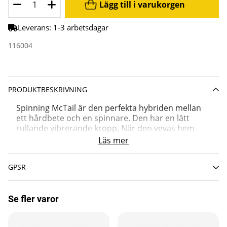
Lägg till i varukorgen
Leverans:
1-3 arbetsdagar
116004
PRODUKTBESKRIVNING
Spinning McTail är den perfekta hybriden mellan
ett hårdbete och en spinnare. Den har en lätt
rullande vibrerande kropp. När den vevas hem
skapar det snurrande spinnarbladet ett spår som
Läs mer
lockar fisken till hugg!
Bladet är fäst i ett kullager lekande av rostfritt stål,
GPSR
vilket gör att bladet börjar snurra direkt när det
träffar vattnet.
Betet är designat med realistiska fjäll, fenor och
Se fler varor
gälar.
? 16,5 cm + blad