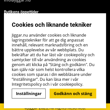
Info@jiggar.nu
Butikens öppettider
Måndag - Fredag kl 10.00 - 18.00
Cookies och liknande tekniker
Lördag - kl 10.00 - 14.00
Söndag - kl 10.00 - 14.00
Jiggar.nu använder cookies och liknande
lagringstekniker för att ge dig anpassat
Nyhetsbrev
innehåll, relevant marknadsföring och en
bättre upplevelse av vår webbplats. Du
I vårt nyhetsbrev får du ta del av nyheter och
bekräftar att du har läst vår cookiepolicy och
erbjudanden före alla andra. Registrera dig här nedan.
samtycker till vår användning av cookies
Skicka
genom att klicka på "Stäng och godkänn". Du
kan själv när som helst kontrollera vilka
cookies som sparas i din webbläsare under
”Inställningar”. Du kan läsa mer i vår
Integritetspolicy
och i vår
cookiepolicy
.
Inställningar
Godkänn och stäng
©Jiggar 2023, All Rights Reserved.