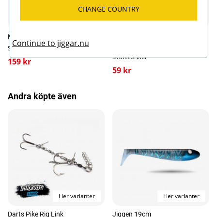
CHANGE COUNTRY
Fler varianter
Fler varianter
McRubber 21cm (2-pack)
Svartzonker Instant Rattle (5-
Continue to jiggar.nu
pack)
Svartzonker
Svartzonker
159 kr
59 kr
Andra köpte även
Fler varianter
Fler varianter
Darts Pike Rig Link
Jiggen 19cm