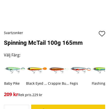
Svartzonker
Spinning McTail 100g 165mm
Välj Färg:
Baby Pike
Black Eyed Shiner
Crappie Burbot Motoroil
Fegis
209
kr
Rek pris.
229 kr