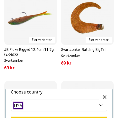
? 100 gram
? Sjunkande, simmar på 0,2 - 3 meter
? Blyfritt
? Handmålad
? 3D-ögon
? Rostfritt stålkullager
? BKK original krok
? Designad i Sverige av Svartzonker
Fler varianter
Fler varianter
JB Fluke Rigged 12.4cm 11.7g
Svartzonker Rattling BigTail
(2-pack)
Svartzonker
Svartzonker
89 kr
69 kr
Choose country
USA