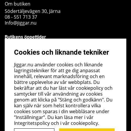
Om butiken
Södertäljevägen 30, Järna
08 - 551 713 37
Info@jiggar.nu
Butikens öppettider
Måndag - Fredag kl 10.00 - 18.00
Cookies och liknande tekniker
Lördag - kl 10.00 - 14.00
Söndag - kl 10.00 - 14.00
Jiggar.nu använder cookies och liknande
lagringstekniker för att ge dig anpassat
Nyhetsbrev
innehåll, relevant marknadsföring och en
bättre upplevelse av vår webbplats. Du
I vårt nyhetsbrev får du ta del av nyheter och
bekräftar att du har läst vår cookiepolicy och
erbjudanden före alla andra. Registrera dig här nedan.
samtycker till vår användning av cookies
Skicka
genom att klicka på "Stäng och godkänn". Du
kan själv när som helst kontrollera vilka
cookies som sparas i din webbläsare under
”Inställningar”. Du kan läsa mer i vår
Integritetspolicy
och i vår
cookiepolicy
.