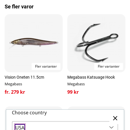
Se fler varor
Ett av de mest anmärkningsvärda dragen med
Megabass Spark Shad är dess diskreta, rullande
gång. Varje drag och rörelse lockar till hugg och
garanterar en framgångsrik fisketur varje gång.
Fler varianter
Fler varianter
Vision Oneten 11.5cm
Megabass Katsuage Hook
Megabass
Megabass
fr. 279 kr
99 kr
Choose country
USA