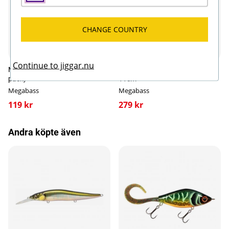
CHANGE COUNTRY
Fler varianter
Fler varianter
Continue to jiggar.nu
Megabass Magdraft Head (2-
Megabass Vision Oneten+1
pack)
11cm
Megabass
Megabass
119 kr
279 kr
Andra köpte även