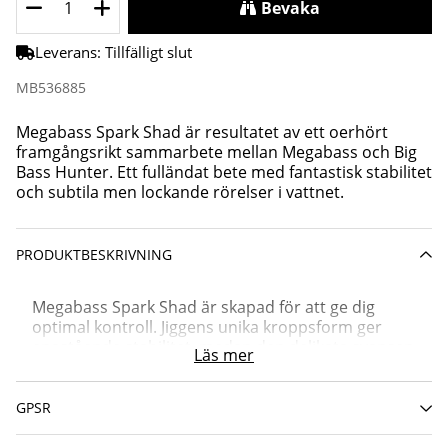
Bevaka
Leverans:
Tillfälligt slut
MB536885
Megabass Spark Shad är resultatet av ett oerhört
framgångsrikt sammarbete mellan Megabass och Big
Bass Hunter. Ett fulländat bete med fantastisk stabilitet
och subtila men lockande rörelser i vattnet.
PRODUKTBESKRIVNING
Megabass Spark Shad är skapad för att ge dig
optimal kontroll. Jiggens unika kroppsform ger
enastående stabilitet, medan den delikata svansen
Läs mer
genererar en subtil vågliknande rörelse som fisken
inte kan motstå. De intelligenta designelementen,
såsom bröstfenorna och den platta ryggdesignen,
GPSR
adderar ytterligare till dess stabilitet och lockande
rörelse.