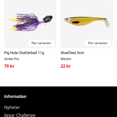
Fler varianter
Fler varianter
Pig Hula Chatterbait 11g
ShadTeez 9cm
Strike Pro
Westin
79 kr
22 kr
Information
Nyheter
Jiggar Challenge