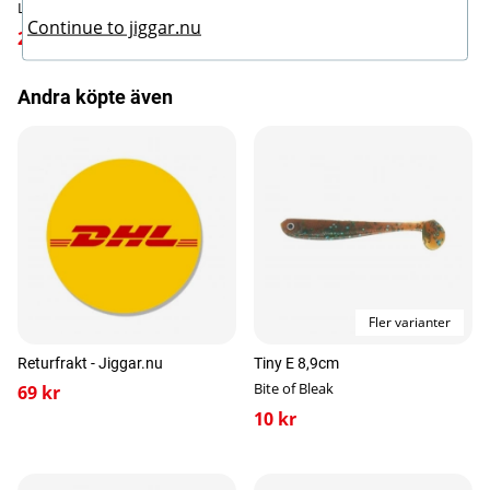
Leech
Leech
Continue to jiggar.nu
299 kr
299 kr
Andra köpte även
Fler varianter
Returfrakt - Jiggar.nu
Tiny E 8,9cm
Bite of Bleak
69 kr
10 kr