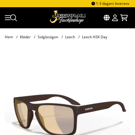
1-3 dagars leverans
Hem
Kläder
Solglasögon
Leech
Leech H3X Day
Produktbilder Leech H3X Day