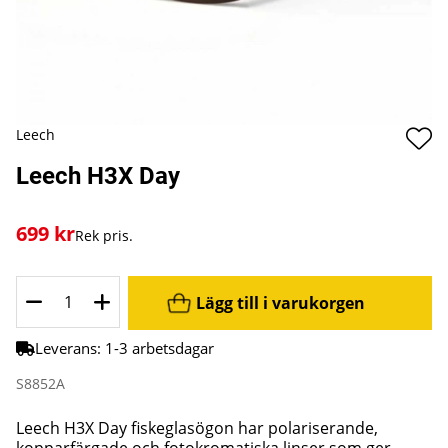
Leech
Leech H3X Day
699
kr
Rek pris.
Lägg till i varukorgen
Leverans:
1-3 arbetsdagar
S8852A
Leech H3X Day fiskeglasögon har polariserande,