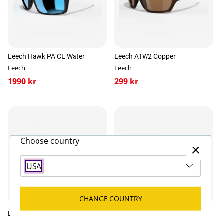
Leech Hawk PA CL Water
Leech ATW2 Copper
Leech
Leech
1990 kr
299 kr
Choose country
USA
CHANGE COUNTRY
Leech Moonstone Orange
Leech ATW1 Yellow