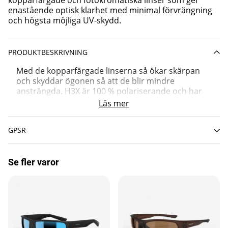
kopparfärgade och fotokromatiska linser som ger
enastående optisk klarhet med minimal förvrängning
och högsta möjliga UV-skydd.
PRODUKTBESKRIVNING
Med de kopparfärgade linserna så ökar skärpan
och skyddar ögonen så att de blir mindre
ansträngda. H3X är 100 % polariserande och har
100 % UV400-skydd. H3X serien är den perfekta
Läs mer
serien för växlande väderförhållanden,
glasögonens linser förändras och anpassas
GPSR
beroende på ljusförhållandet du befinner dig i.
Se fler varor