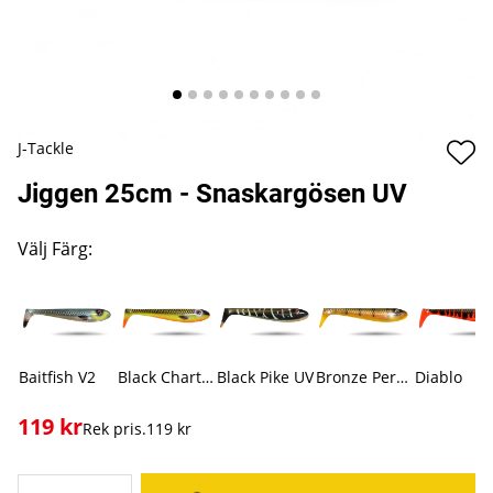
J-Tackle
Jiggen 25cm - Snaskargösen UV
Välj Färg:
Baitfish V2
Black Chartreuse
Black Pike UV
Bronze Perch
Diablo
119
kr
Rek pris.
119 kr