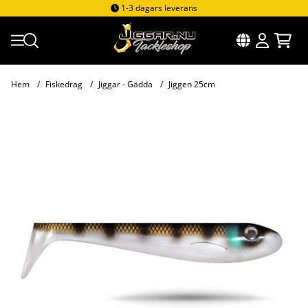
1-3 dagars leverans
Hem
Fiskedrag
Jiggar - Gädda
Jiggen 25cm
Produktbilder Jiggen 25cm