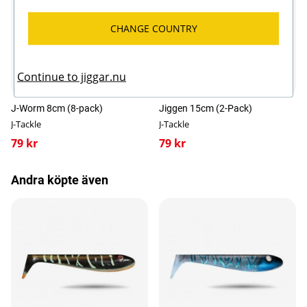
CHANGE COUNTRY
Continue to jiggar.nu
Fler varianter
Fler varianter
J-Worm 8cm (8-pack)
Jiggen 15cm (2-Pack)
J-Tackle
J-Tackle
79 kr
79 kr
Andra köpte även
Jiggen is a swimbait that Björn at Jiggar.nu has
been developing for the last 7 years. The bait you
see today is the result of many changes, remakes
and twitches to make it simply perfect. The goal
has been to create a swimbait that is easy to rig,
has a nice movement in the water and tricks our
predators into biting!
Jiggen has a calm and smooth swiming action with