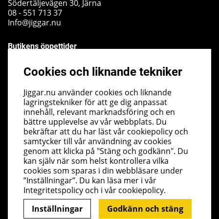
Södertäljevägen 30, Järna
08 - 551 713 37
Info@jiggar.nu
Butikens öppettider
Måndag - Fredag kl 10.00 - 18.00
Cookies och liknande tekniker
Lördag - kl 10.00 - 14.00
Söndag - kl 10.00 - 14.00
Jiggar.nu använder cookies och liknande
lagringstekniker för att ge dig anpassat
Nyhetsbrev
innehåll, relevant marknadsföring och en
bättre upplevelse av vår webbplats. Du
I vårt nyhetsbrev får du ta del av nyheter och
bekräftar att du har läst vår cookiepolicy och
erbjudanden före alla andra. Registrera dig här nedan.
samtycker till vår användning av cookies
Skicka
genom att klicka på "Stäng och godkänn". Du
kan själv när som helst kontrollera vilka
cookies som sparas i din webbläsare under
”Inställningar”. Du kan läsa mer i vår
Integritetspolicy
och i vår
cookiepolicy
.
Inställningar
Godkänn och stäng