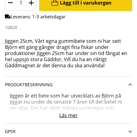
Lägg till i varukorgen
Leverans:
1-3 arbetsdagar
10820
Jiggen 25cm, Vårt egna gummibete som ni har sett
Björn ett gäng gånger dragit fina fiskar under
produktioner Jiggen 25cm har under sin tid fångat en
hel uppsjö stora Gäddor, Vill du ha en riktigt
Gäddmagnet är det denna du ska använda!
PRODUKTBESKRIVNING
Jiggen är ett bete som har utvecklats av Björn på
Jiggar.nu under de senaste 7 åren till det betet ni
ser idag. Det har skett många justeringar och
förändringar under resans gång för att få denna
Läs mer
till perfektion. Syftet har varit att få fram ett bete
som är enkelt att rigga, går fint i vattnet och lurar
GPSR
våra predatorer till hugg!