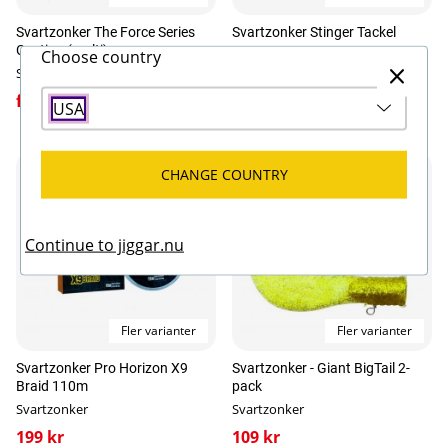
Svartzonker The Force Series
Svartzonker Stinger Tackel
Casting (multi)
Choose country
Svartzonker
Svartzonker
fr. 109 kr
fr. 1299 kr
USA
CHANGE COUNTRY
Continue to jiggar.nu
Fler varianter
Fler varianter
Svartzonker Pro Horizon X9
Svartzonker - Giant BigTail 2-
Braid 110m
pack
Svartzonker
Svartzonker
199 kr
109 kr