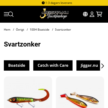
1-3 dagars leverans
Hem
Övrigt
100H Boatside
Svartzonker
Svartzonker
Boatside
Catch with Care
Jiggar.nu
Produkter