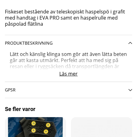
Fiskeset bestående av teleskopiskt haspelspö i grafit
med handtag i EVA PRO samt en haspelrulle med
påspolad flätlina
PRODUKTBESKRIVNING
Lätt och känslig klinga som gör att även lätta beten
går att kasta utmärkt. Perfekt att ha med sig på
resan eller i ryggsäcken då transportlängden är
endast 50cm.
Läs mer
GPSR
Se fler varor