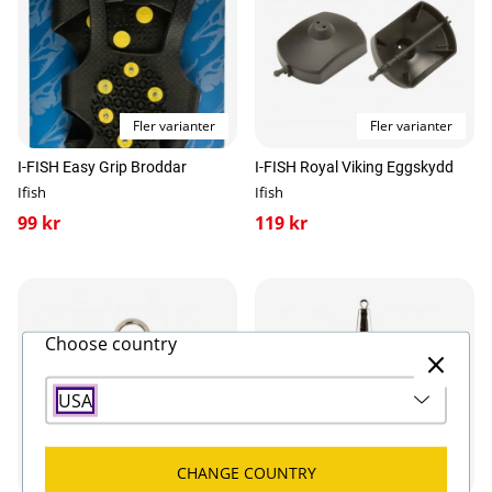
Fler varianter
Fler varianter
I-FISH Easy Grip Broddar
I-FISH Royal Viking Eggskydd
Ifish
Ifish
99 kr
119 kr
Choose country
USA
CHANGE COUNTRY
Fler varianter
Fler varianter