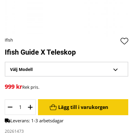
Ifish
Ifish Guide X Teleskop
Välj
Modell
999
kr
Rek pris.
Lägg till i varukorgen
Leverans:
1-3 arbetsdagar
20261473