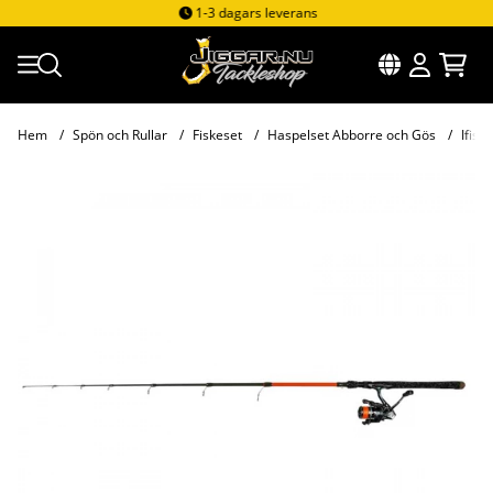
1-3 dagars leverans
Hem
Spön och Rullar
Fiskeset
Haspelset Abborre och Gös
Ifish
Produktbilder Ifish Guide X Teleskop