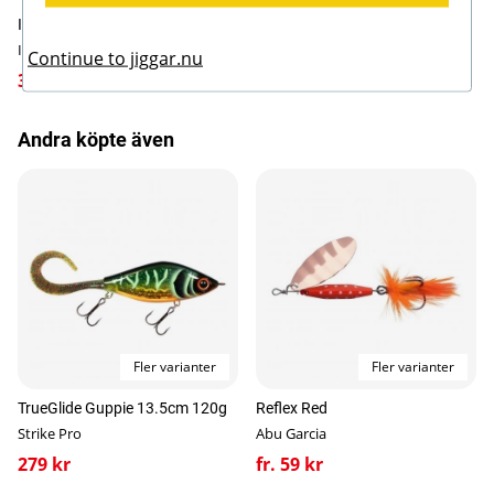
I-FISH Fjäderring
Ifish Svenne 5.5cm
Ifish
Ifish
Continue to jiggar.nu
39 kr
79 kr
Andra köpte även
Fler varianter
Fler varianter
TrueGlide Guppie 13.5cm 120g
Reflex Red
Strike Pro
Abu Garcia
279 kr
fr. 59 kr