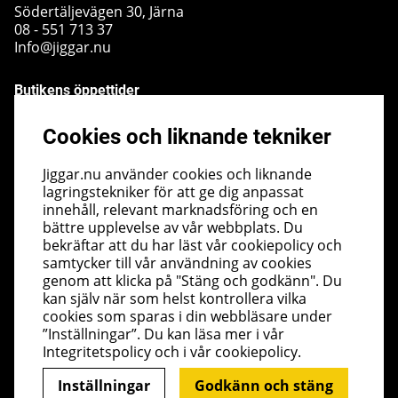
Södertäljevägen 30, Järna
08 - 551 713 37
Info@jiggar.nu
Butikens öppettider
Måndag - Fredag kl 10.00 - 18.00
Cookies och liknande tekniker
Lördag - kl 10.00 - 14.00
Söndag - kl 10.00 - 14.00
Jiggar.nu använder cookies och liknande
lagringstekniker för att ge dig anpassat
Nyhetsbrev
innehåll, relevant marknadsföring och en
bättre upplevelse av vår webbplats. Du
I vårt nyhetsbrev får du ta del av nyheter och
bekräftar att du har läst vår cookiepolicy och
erbjudanden före alla andra. Registrera dig här nedan.
samtycker till vår användning av cookies
Skicka
genom att klicka på "Stäng och godkänn". Du
kan själv när som helst kontrollera vilka
cookies som sparas i din webbläsare under
”Inställningar”. Du kan läsa mer i vår
Integritetspolicy
och i vår
cookiepolicy
.
Inställningar
Godkänn och stäng