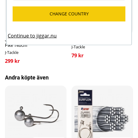
Längd: 7,5cm
Kommer i 8-pack
CHANGE COUNTRY
Fler varianter
Continue to jiggar.nu
J-Tackle Roll Up Measure Board
J-Worm 8cm (8-pack)
Pike 140cm
J-Tackle
J-Tackle
79 kr
299 kr
Andra köpte även