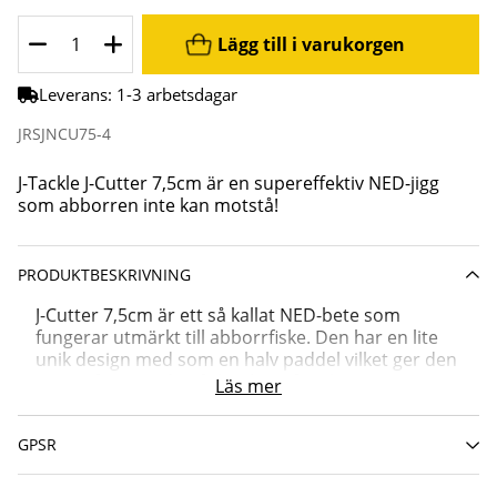
Lägg till i varukorgen
Leverans:
1-3 arbetsdagar
JRSJNCU75-4
J-Tackle J-Cutter 7,5cm är en supereffektiv NED-jigg
som abborren inte kan motstå!
PRODUKTBESKRIVNING
J-Cutter 7,5cm är ett så kallat NED-bete som
fungerar utmärkt till abborrfiske. Den har en lite
unik design med som en halv paddel vilket ger den
extra gång när den fiskas hem försiktigt som ett
Läs mer
NED-bete. Denna jigg kan enkelt riggas på flera
olika sett som exempelvis traditionell jiggskalle
GPSR
eller med en klassisk NED-skalle som får betet att
stå fint på botten likt en igel som är ett lätt byte för
en hungrig abborre. Den kan även med fördel