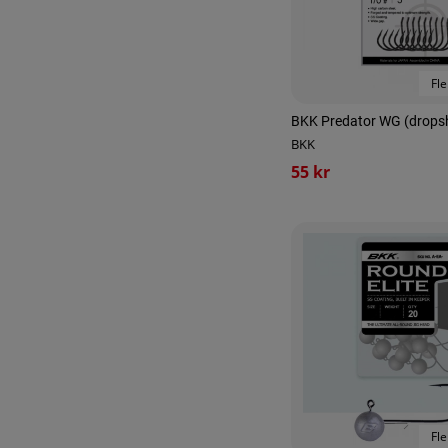
Fle
BKK Predator WG (dropsh
BKK
55 kr
Fle