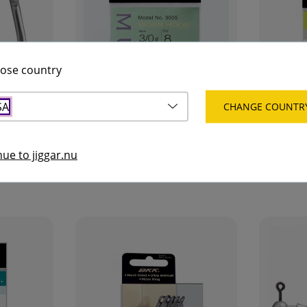
ose country
SA
CHANGE COUNTR
Fler varianter
Cirkelkrok
BKK Muse
BKK Nemes
BKK
BKK
ue to jiggar.nu
45 kr
59 kr