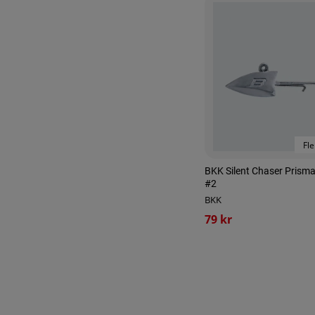
Fle
BKK Silent Chaser Prisma
#2
BKK
79 kr