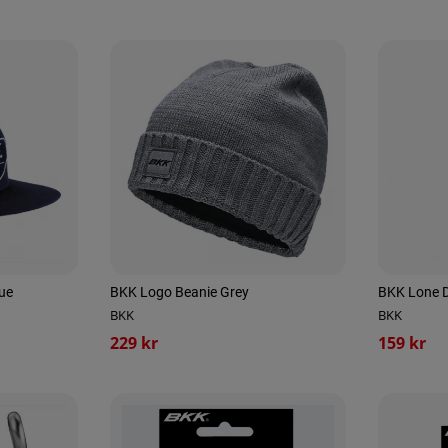
ue
BKK Logo Beanie Grey
BKK Lone D
BKK
BKK
229 kr
159 kr