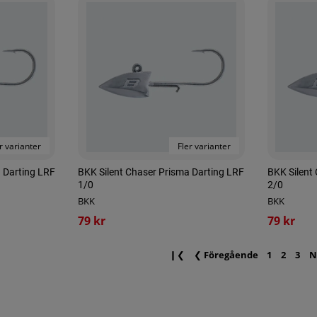
r varianter
Fler varianter
 Darting LRF
BKK Silent Chaser Prisma Darting LRF
BKK Silent
1/0
2/0
BKK
BKK
79 kr
79 kr
❙❮
❮
Föregående
1
2
3
N