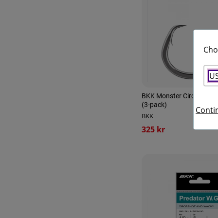
Cho
U
BKK Monster Circle 12/0 
(3-pack)
Contin
BKK
325 kr