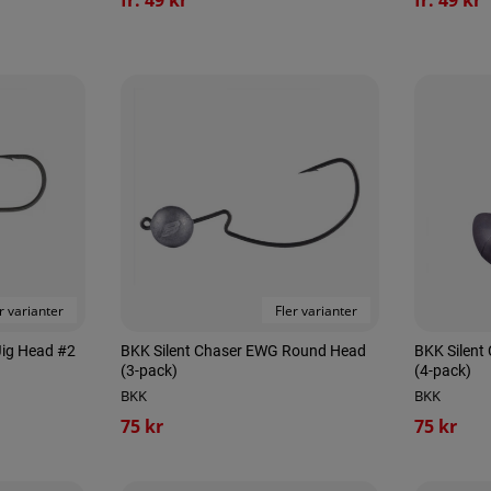
r varianter
Fler varianter
Jig Head #2
BKK Silent Chaser EWG Round Head
BKK Silent
(3-pack)
(4-pack)
BKK
BKK
75 kr
75 kr